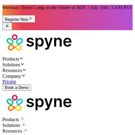
Webinar: David Long on the Future of BDC | July 16th | 5 AM PST
Register Now
Products
Solutions
Resources
Company
Pricing
Book a Demo
Products
Solutions
Resources