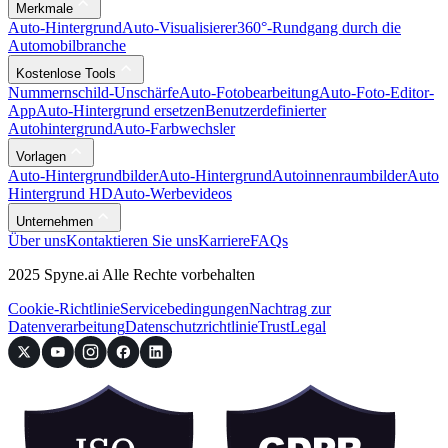
Merkmale
Auto-Hintergrund
Auto-Visualisierer
360°-Rundgang durch die
Automobilbranche
Kostenlose Tools
Nummernschild-Unschärfe
Auto-Fotobearbeitung
Auto-Foto-Editor-
App
Auto-Hintergrund ersetzen
Benutzerdefinierter
Autohintergrund
Auto-Farbwechsler
Vorlagen
Auto-Hintergrundbilder
Auto-Hintergrund
Autoinnenraumbilder
Auto
Hintergrund HD
Auto-Werbevideos
Unternehmen
Über uns
Kontaktieren Sie uns
Karriere
FAQs
2025 Spyne.ai Alle Rechte vorbehalten
Cookie-Richtlinie
Servicebedingungen
Nachtrag zur
Datenverarbeitung
Datenschutzrichtlinie
Trust
Legal