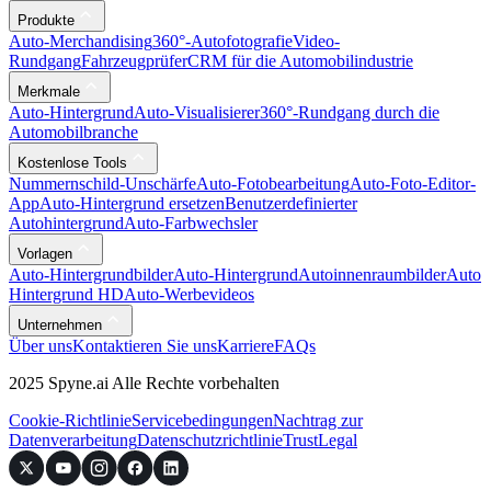
Produkte
Auto-Merchandising
360°-Autofotografie
Video-
Rundgang
Fahrzeugprüfer
CRM für die Automobilindustrie
Merkmale
Auto-Hintergrund
Auto-Visualisierer
360°-Rundgang durch die
Automobilbranche
Kostenlose Tools
Nummernschild-Unschärfe
Auto-Fotobearbeitung
Auto-Foto-Editor-
App
Auto-Hintergrund ersetzen
Benutzerdefinierter
Autohintergrund
Auto-Farbwechsler
Vorlagen
Auto-Hintergrundbilder
Auto-Hintergrund
Autoinnenraumbilder
Auto
Hintergrund HD
Auto-Werbevideos
Unternehmen
Über uns
Kontaktieren Sie uns
Karriere
FAQs
2025 Spyne.ai Alle Rechte vorbehalten
Cookie-Richtlinie
Servicebedingungen
Nachtrag zur
Datenverarbeitung
Datenschutzrichtlinie
Trust
Legal