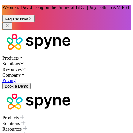
Webinar: David Long on the Future of BDC | July 16th | 5 AM PST
Register Now
Products
Solutions
Resources
Company
Pricing
Book a Demo
Products
Solutions
Resources