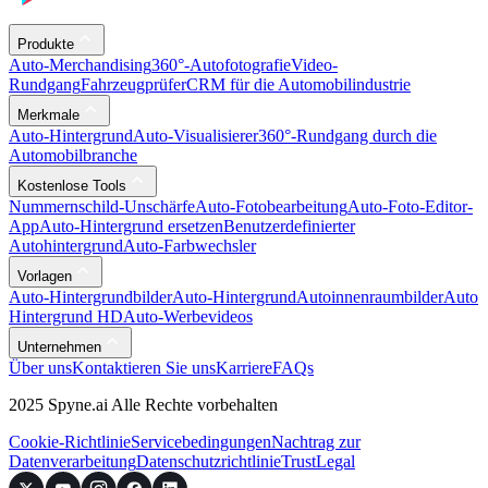
Produkte
Auto-Merchandising
360°-Autofotografie
Video-
Rundgang
Fahrzeugprüfer
CRM für die Automobilindustrie
Merkmale
Auto-Hintergrund
Auto-Visualisierer
360°-Rundgang durch die
Automobilbranche
Kostenlose Tools
Nummernschild-Unschärfe
Auto-Fotobearbeitung
Auto-Foto-Editor-
App
Auto-Hintergrund ersetzen
Benutzerdefinierter
Autohintergrund
Auto-Farbwechsler
Vorlagen
Auto-Hintergrundbilder
Auto-Hintergrund
Autoinnenraumbilder
Auto
Hintergrund HD
Auto-Werbevideos
Unternehmen
Über uns
Kontaktieren Sie uns
Karriere
FAQs
2025 Spyne.ai Alle Rechte vorbehalten
Cookie-Richtlinie
Servicebedingungen
Nachtrag zur
Datenverarbeitung
Datenschutzrichtlinie
Trust
Legal