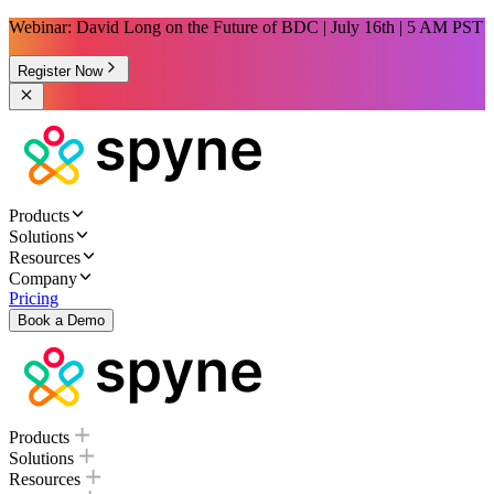
Webinar: David Long on the Future of BDC | July 16th | 5 AM PST
Register Now
Products
Solutions
Resources
Company
Pricing
Book a Demo
Products
Solutions
Resources