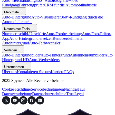
Auto-Merchandising
360°-Autofotografie
Video-
Rundgang
Fahrzeugprüfer
CRM für die Automobilindustrie
Merkmale
Auto-Hintergrund
Auto-Visualisierer
360°-Rundgang durch die
Automobilbranche
Kostenlose Tools
Nummernschild-Unschärfe
Auto-Fotobearbeitung
Auto-Foto-Editor-
App
Auto-Hintergrund ersetzen
Benutzerdefinierter
Autohintergrund
Auto-Farbwechsler
Vorlagen
Auto-Hintergrundbilder
Auto-Hintergrund
Autoinnenraumbilder
Auto
Hintergrund HD
Auto-Werbevideos
Unternehmen
Über uns
Kontaktieren Sie uns
Karriere
FAQs
2025 Spyne.ai Alle Rechte vorbehalten
Cookie-Richtlinie
Servicebedingungen
Nachtrag zur
Datenverarbeitung
Datenschutzrichtlinie
Trust
Legal