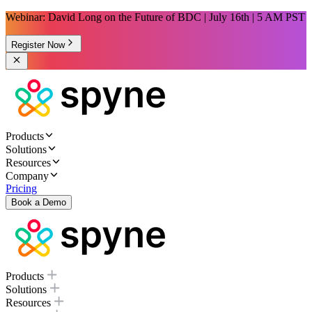
Webinar: David Long on the Future of BDC | July 16th | 5 AM PST
Register Now
Products
Solutions
Resources
Company
Pricing
Book a Demo
Products
Solutions
Resources