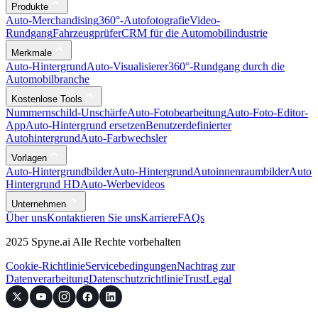
Produkte
Auto-Merchandising
360°-Autofotografie
Video-
Rundgang
Fahrzeugprüfer
CRM für die Automobilindustrie
Merkmale
Auto-Hintergrund
Auto-Visualisierer
360°-Rundgang durch die
Automobilbranche
Kostenlose Tools
Nummernschild-Unschärfe
Auto-Fotobearbeitung
Auto-Foto-Editor-
App
Auto-Hintergrund ersetzen
Benutzerdefinierter
Autohintergrund
Auto-Farbwechsler
Vorlagen
Auto-Hintergrundbilder
Auto-Hintergrund
Autoinnenraumbilder
Auto
Hintergrund HD
Auto-Werbevideos
Unternehmen
Über uns
Kontaktieren Sie uns
Karriere
FAQs
2025 Spyne.ai Alle Rechte vorbehalten
Cookie-Richtlinie
Servicebedingungen
Nachtrag zur
Datenverarbeitung
Datenschutzrichtlinie
Trust
Legal