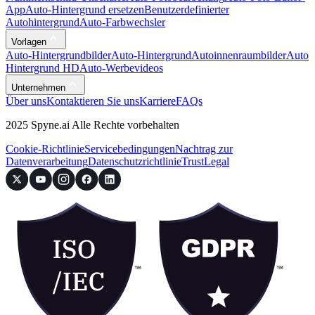
App
Auto-Hintergrund ersetzen
Benutzerdefinierter
Autohintergrund
Auto-Farbwechsler
Vorlagen
Auto-Hintergrundbilder
Auto-Hintergrund
Autoinnenraumbilder
Auto
Hintergrund HD
Auto-Werbevideos
Unternehmen
Über uns
Kontaktieren Sie uns
Karriere
FAQs
2025 Spyne.ai Alle Rechte vorbehalten
Cookie-Richtlinie
Servicebedingungen
Nachtrag zur
Datenverarbeitung
Datenschutzrichtlinie
Trust
Legal