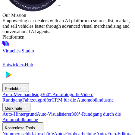
Our Mission
Empowering car dealers with an AI platform to source, list, market,
and sell vehicles faster through advanced visual merchandising and
conversational AI agents.
Plattformen
Virtuelles Studio
Entwickler-Hub
Produkte
Auto-Merchandising
360°-Autofotografie
Video-
Rundgang
Fahrzeugprüfer
CRM für die Automobilindustrie
Merkmale
Auto-Hintergrund
Auto-Visualisierer
360°-Rundgang durch die
Automobilbranche
Kostenlose Tools
Nummernschild-Unschärfe
Auto-Fotobearbeitung
Auto-Foto-Editor-