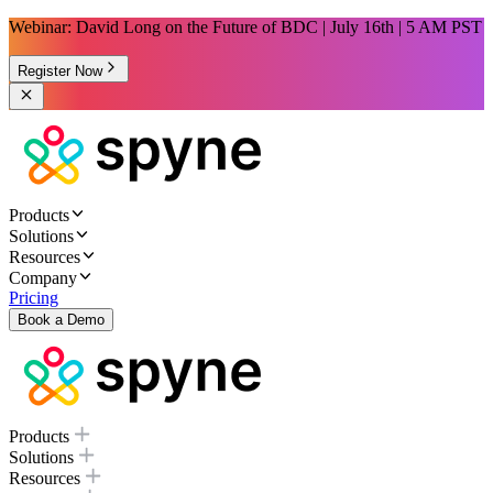
Webinar: David Long on the Future of BDC | July 16th | 5 AM PST
Register Now
Products
Solutions
Resources
Company
Pricing
Book a Demo
Products
Solutions
Resources