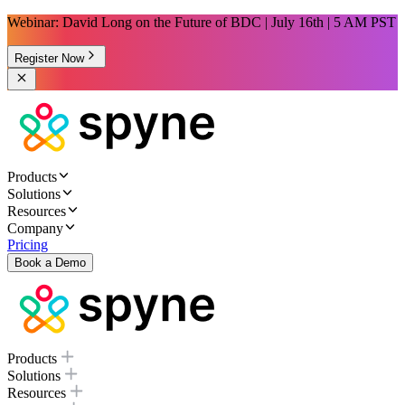
Webinar: David Long on the Future of BDC | July 16th | 5 AM PST
Register Now
Products
Solutions
Resources
Company
Pricing
Book a Demo
Products
Solutions
Resources