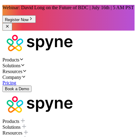
Webinar: David Long on the Future of BDC | July 16th | 5 AM PST
Register Now
Products
Solutions
Resources
Company
Pricing
Book a Demo
Products
Solutions
Resources