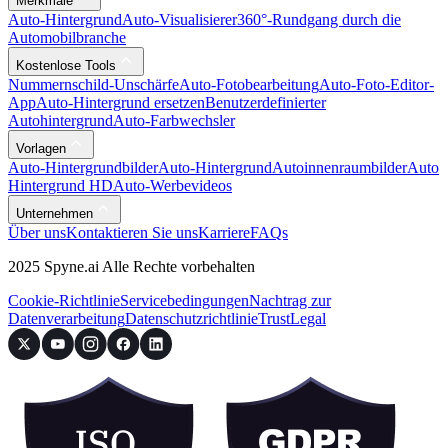
Merkmale
Auto-Hintergrund
Auto-Visualisierer
360°-Rundgang durch die
Automobilbranche
Kostenlose Tools
Nummernschild-Unschärfe
Auto-Fotobearbeitung
Auto-Foto-Editor-
App
Auto-Hintergrund ersetzen
Benutzerdefinierter
Autohintergrund
Auto-Farbwechsler
Vorlagen
Auto-Hintergrundbilder
Auto-Hintergrund
Autoinnenraumbilder
Auto
Hintergrund HD
Auto-Werbevideos
Unternehmen
Über uns
Kontaktieren Sie uns
Karriere
FAQs
2025 Spyne.ai Alle Rechte vorbehalten
Cookie-Richtlinie
Servicebedingungen
Nachtrag zur
Datenverarbeitung
Datenschutzrichtlinie
Trust
Legal