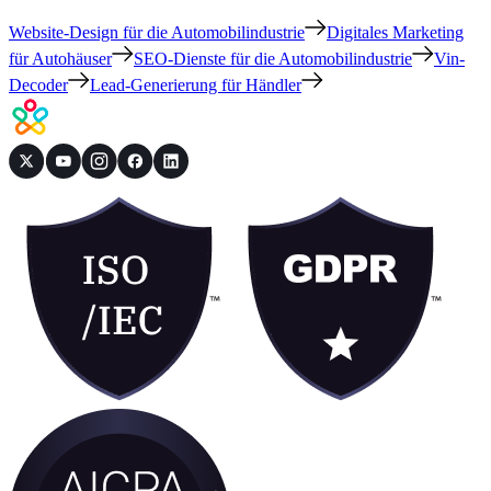
Website-Design für die Automobilindustrie
Digitales Marketing
für Autohäuser
SEO-Dienste für die Automobilindustrie
Vin-
Decoder
Lead-Generierung für Händler