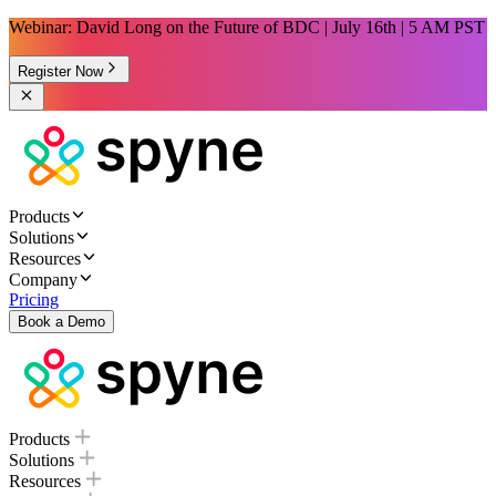
Webinar: David Long on the Future of BDC | July 16th | 5 AM PST
Register Now
Products
Solutions
Resources
Company
Pricing
Book a Demo
Products
Solutions
Resources