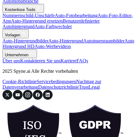
Automobilbranche
Kostenlose Tools
Nummernschild-Unschärfe
Auto-Fotobearbeitung
Auto-Foto-Editor-
App
Auto-Hintergrund ersetzen
Benutzerdefinierter
Autohintergrund
Auto-Farbwechsler
Vorlagen
Auto-Hintergrundbilder
Auto-Hintergrund
Autoinnenraumbilder
Auto
Hintergrund HD
Auto-Werbevideos
Unternehmen
Über uns
Kontaktieren Sie uns
Karriere
FAQs
2025 Spyne.ai Alle Rechte vorbehalten
Cookie-Richtlinie
Servicebedingungen
Nachtrag zur
Datenverarbeitung
Datenschutzrichtlinie
Trust
Legal