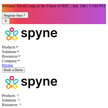
Webinar: David Long on the Future of BDC | July 16th | 5 AM PST
Register Now
Products
Solutions
Resources
Company
Pricing
Book a Demo
Products
Solutions
Resources