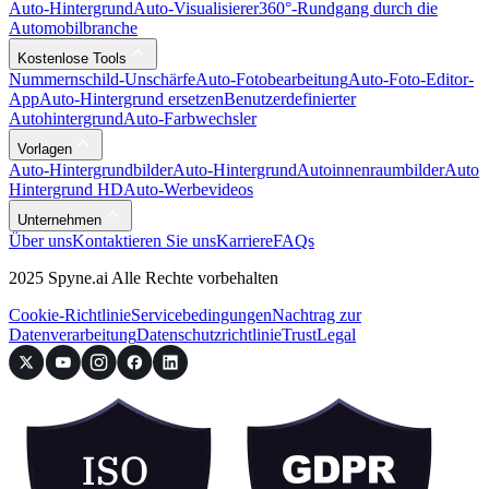
Auto-Hintergrund
Auto-Visualisierer
360°-Rundgang durch die
Automobilbranche
Kostenlose Tools
Nummernschild-Unschärfe
Auto-Fotobearbeitung
Auto-Foto-Editor-
App
Auto-Hintergrund ersetzen
Benutzerdefinierter
Autohintergrund
Auto-Farbwechsler
Vorlagen
Auto-Hintergrundbilder
Auto-Hintergrund
Autoinnenraumbilder
Auto
Hintergrund HD
Auto-Werbevideos
Unternehmen
Über uns
Kontaktieren Sie uns
Karriere
FAQs
2025 Spyne.ai Alle Rechte vorbehalten
Cookie-Richtlinie
Servicebedingungen
Nachtrag zur
Datenverarbeitung
Datenschutzrichtlinie
Trust
Legal