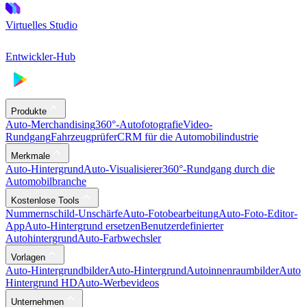
Virtuelles Studio
Entwickler-Hub
Produkte
Auto-Merchandising
360°-Autofotografie
Video-
Rundgang
Fahrzeugprüfer
CRM für die Automobilindustrie
Merkmale
Auto-Hintergrund
Auto-Visualisierer
360°-Rundgang durch die
Automobilbranche
Kostenlose Tools
Nummernschild-Unschärfe
Auto-Fotobearbeitung
Auto-Foto-Editor-
App
Auto-Hintergrund ersetzen
Benutzerdefinierter
Autohintergrund
Auto-Farbwechsler
Vorlagen
Auto-Hintergrundbilder
Auto-Hintergrund
Autoinnenraumbilder
Auto
Hintergrund HD
Auto-Werbevideos
Unternehmen