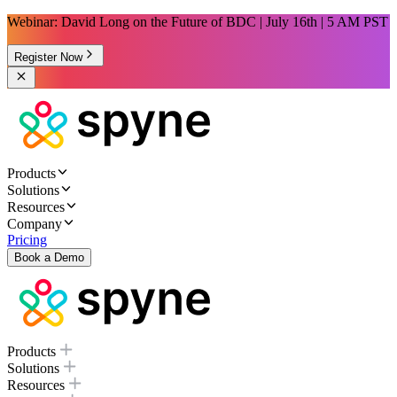
Webinar: David Long on the Future of BDC | July 16th | 5 AM PST
Register Now
Products
Solutions
Resources
Company
Pricing
Book a Demo
Products
Solutions
Resources