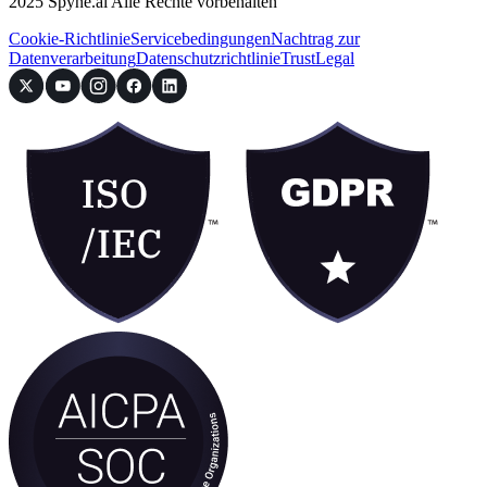
2025 Spyne.ai Alle Rechte vorbehalten
Cookie-Richtlinie
Servicebedingungen
Nachtrag zur
Datenverarbeitung
Datenschutzrichtlinie
Trust
Legal