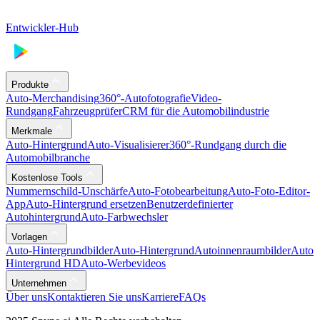
Entwickler-Hub
Produkte
Auto-Merchandising
360°-Autofotografie
Video-
Rundgang
Fahrzeugprüfer
CRM für die Automobilindustrie
Merkmale
Auto-Hintergrund
Auto-Visualisierer
360°-Rundgang durch die
Automobilbranche
Kostenlose Tools
Nummernschild-Unschärfe
Auto-Fotobearbeitung
Auto-Foto-Editor-
App
Auto-Hintergrund ersetzen
Benutzerdefinierter
Autohintergrund
Auto-Farbwechsler
Vorlagen
Auto-Hintergrundbilder
Auto-Hintergrund
Autoinnenraumbilder
Auto
Hintergrund HD
Auto-Werbevideos
Unternehmen
Über uns
Kontaktieren Sie uns
Karriere
FAQs