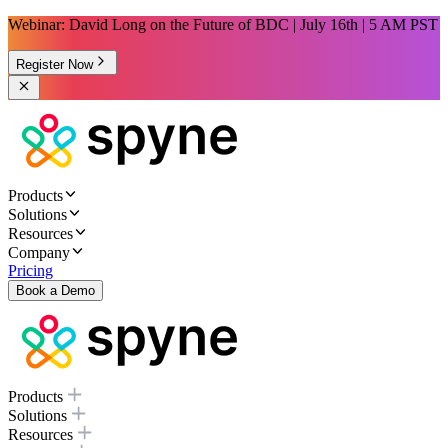
Webinar: David Long on the Future of BDC | July 16th | 5 AM PST
Register Now
Products
Solutions
Resources
Company
Pricing
Book a Demo
Products
Solutions
Resources