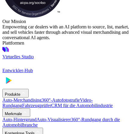
Our Mission
Empowering car dealers with an AI platform to source, list, market,
and sell vehicles faster through advanced visual merchandising and
conversational AI agents.
Plattformen
Virtuelles Studio
Entwickler-Hub
Produkte
Auto-Merchandising
360°-Autofotografie
Video-
Rundgang
Fahrzeugprüfer
CRM für die Automobilindustrie
Merkmale
Auto-Hintergrund
Auto-Visualisierer
360°-Rundgang durch die
Automobilbranche
Kostenlose Tools