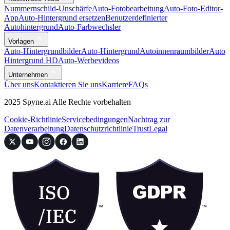
Nummernschild-Unschärfe
Auto-Fotobearbeitung
Auto-Foto-Editor-
App
Auto-Hintergrund ersetzen
Benutzerdefinierter
Autohintergrund
Auto-Farbwechsler
Vorlagen
Auto-Hintergrundbilder
Auto-Hintergrund
Autoinnenraumbilder
Auto
Hintergrund HD
Auto-Werbevideos
Unternehmen
Über uns
Kontaktieren Sie uns
Karriere
FAQs
2025 Spyne.ai Alle Rechte vorbehalten
Cookie-Richtlinie
Servicebedingungen
Nachtrag zur
Datenverarbeitung
Datenschutzrichtlinie
Trust
Legal