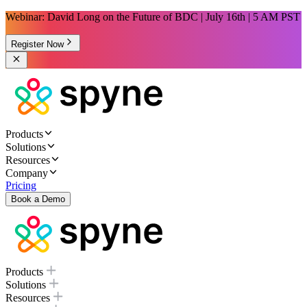
Webinar: David Long on the Future of BDC | July 16th | 5 AM PST
Register Now
Products
Solutions
Resources
Company
Pricing
Book a Demo
Products
Solutions
Resources