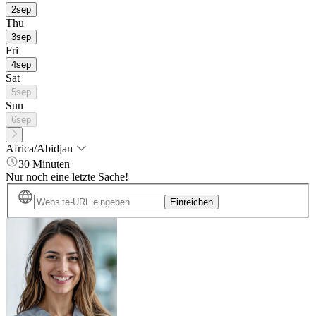
2
sep
Thu
3
sep
Fri
4
sep
Sat
5
sep
Sun
6
sep
Africa/Abidjan
30 Minuten
Nur noch eine letzte Sache!
Einreichen