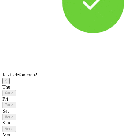
Jetzt telefonieren?
Thu
6
aug
Fri
7
aug
Sat
8
aug
Sun
9
aug
Mon