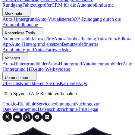
Rundgang
Fahrzeugprüfer
CRM für die Automobilindustrie
Merkmale
Auto-Hintergrund
Auto-Visualisierer
360°-Rundgang durch die
Automobilbranche
Kostenlose Tools
Nummernschild-Unschärfe
Auto-Fotobearbeitung
Auto-Foto-Editor-
App
Auto-Hintergrund ersetzen
Benutzerdefinierter
Autohintergrund
Auto-Farbwechsler
Vorlagen
Auto-Hintergrundbilder
Auto-Hintergrund
Autoinnenraumbilder
Auto
Hintergrund HD
Auto-Werbevideos
Unternehmen
Über uns
Kontaktieren Sie uns
Karriere
FAQs
2025 Spyne.ai Alle Rechte vorbehalten
Cookie-Richtlinie
Servicebedingungen
Nachtrag zur
Datenverarbeitung
Datenschutzrichtlinie
Trust
Legal