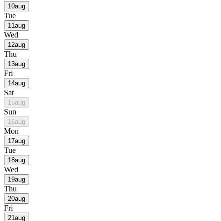
10
aug
Tue
11
aug
Wed
12
aug
Thu
13
aug
Fri
14
aug
Sat
15
aug
Sun
16
aug
Mon
17
aug
Tue
18
aug
Wed
19
aug
Thu
20
aug
Fri
21
aug