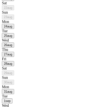
Sat
22
aug
Sun
23
aug
Mon
24
aug
Tue
25
aug
Wed
26
aug
Thu
27
aug
Fri
28
aug
Sat
29
aug
Sun
30
aug
Mon
31
aug
Tue
1
sep
Wed