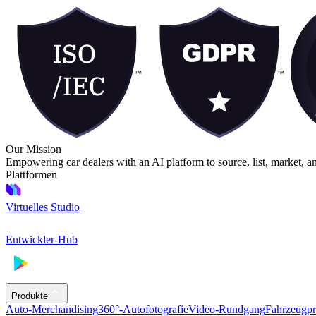
Our Mission
Empowering car dealers with an AI platform to source, list, market, a
Plattformen
Virtuelles Studio
Entwickler-Hub
Produkte
Auto-Merchandising
360°-Autofotografie
Video-Rundgang
Fahrzeugpr