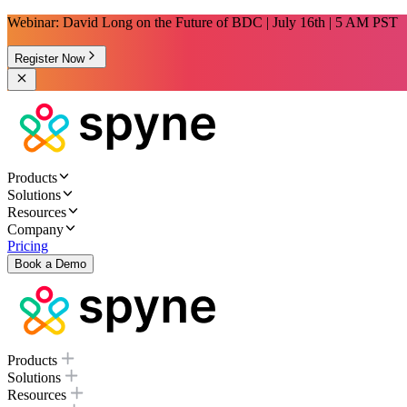
Webinar: David Long on the Future of BDC | July 16th | 5 AM PST
Register Now
Products
Solutions
Resources
Company
Pricing
Book a Demo
Products
Solutions
Resources