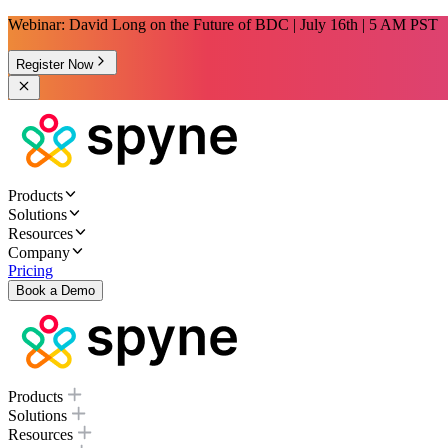
Webinar: David Long on the Future of BDC | July 16th | 5 AM PST
Register Now
Products
Solutions
Resources
Company
Pricing
Book a Demo
Products
Solutions
Resources