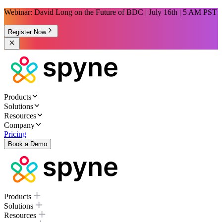
Webinar: David Long on the Future of BDC | July 16th | 5 AM PST
Register Now
Products
Solutions
Resources
Company
Pricing
Book a Demo
Products
Solutions
Resources