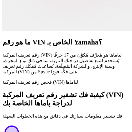
ما هو رقم VIN الخاص بـ Yamaha؟
رقم تعريف المركبة (VIN) لياماها هو مُعرِّف مُكوَّن من 17 حرفًا
يُستخدم لتتبع تفاصيل دراجتك النارية، بما في ذلك نوع المحرك،
وسنة الإنتاج، والشركة المُصنِّعة. يُساعدك مُفكِّك رقم تعريف
المركبة (VIN) من Spyne على فكِّه فورًا.
فحص رقم تعريف المركبة (VIN) لياماها
كيفية فك تشفير رقم تعريف المركبة (VIN)
لدراجة ياماها الخاصة بك
فك تشفير معلومات سيارتك في دقائق مع هذه الخطوات السهلة