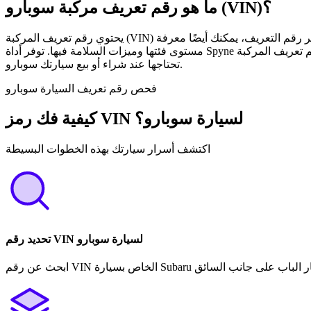
ما هو رقم تعريف مركبة سوبارو (VIN)؟
يحتوي رقم تعريف المركبة (VIN) لسيارتك سوبارو، والمكون من 17 حرفًا، على تفاصيل مهمة، بما في ذلك ماركة السيارة، وطرازها، ونوع محركها، وسنة إنتاجها. بفك تشفير رقم التعريف، يمكنك أيضًا معرفة
مستوى فئتها وميزات السلامة فيها. توفر أداة Spyne لفك تشفير رقم تعريف المركبة (VIN) لسيارات سوبارو وصولاً سريعًا وسهلاً إلى هذه التفاصيل المهمة، مما يضمن لك الحصول على جميع المعلومات التي
تحتاجها عند شراء أو بيع سيارتك سوبارو.
فحص رقم تعريف السيارة سوبارو
كيفية فك رمز VIN لسيارة سوبارو؟
اكتشف أسرار سيارتك بهذه الخطوات البسيطة
تحديد رقم VIN لسيارة سوبارو