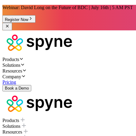
Webinar: David Long on the Future of BDC | July 16th | 5 AM PST
Register Now
Products
Solutions
Resources
Company
Pricing
Book a Demo
Products
Solutions
Resources