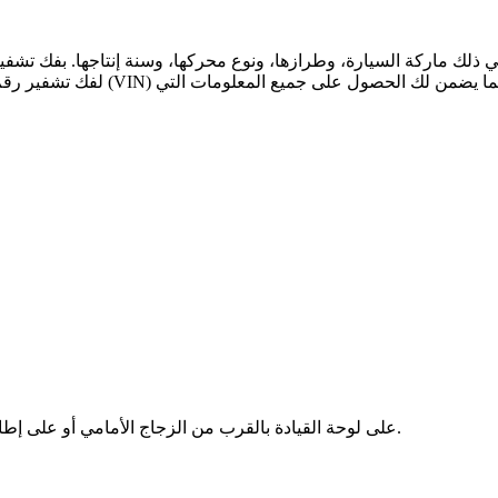
ابحث عن رقم VIN الخاص بسيارة Subaru على لوحة القيادة بالقرب من الزجاج الأمامي أو على إطار الباب على جانب السائق.