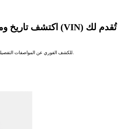
اكتشف تاريخ ومواص
هل ترغب بمعرفة المزيد عن سيارتك سوبارو؟ استخدم برنامج Spyne لفك تشفير رقم الهيكل (VIN) للكشف الفوري عن المواصفات التفصيلية، بما في ذلك نوع المحرك وسنة الإنتاج.