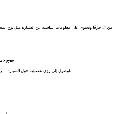
تتكون أرقام VIN الخاصة بسيارات Subaru من 17 حرفًا وتحتوي على معلومات أساسية عن السيارة مثل نوع المحرك وسنة الإنتاج والميزات.
استخدم أداة فك تشفير رقم تعريف السيارة (VIN) لسيارة Subaru من Spyne
قم بإدخال رقم VIN الخاص بسيارتك Subaru في جهاز فك التشفير Spyne للوصول إلى رؤى تفصيلية حول السيارة.