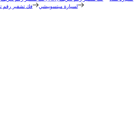
فك تشفير رقم تعريف السيارة (VIN) لسيارة ميتسوبيشي
فك تشفير رقم تع