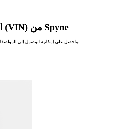
اكتشف تفاصيل سيارتك بونتياك باستخدام جهاز فك تشفير رقم الهيكل (VIN) من Spyne
قم بفك تشفير رقم تعريف السيارة (VIN) الخاص بسيارتك Pontiac واحصل على إمكانية الوصول إلى المواصفات الرئيسية وتفاصيل الإنتاج وغيرها من المعلومات التاريخية حول سيارتك.