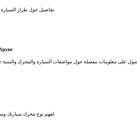
يوفر لك رقم VIN الخاص بسيارة Pontiac تفاصيل حول طراز السيارة ونوع المحرك وسنة التصنيع.
فك تشفير رقم تعريف المركبة (VIN) لسيارتك بونتياك باستخدام أدا
قم بمراجعة رقم VIN الخاص بسيارة Pontiac لفهم نوع محرك سيارتك وسنة الطراز وموقع الإنتاج.