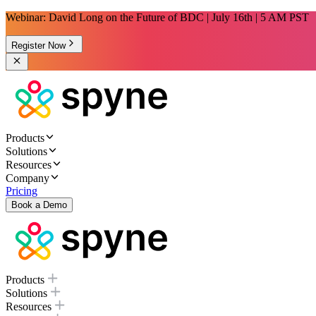
Webinar: David Long on the Future of BDC | July 16th | 5 AM PST
Register Now
Products
Solutions
Resources
Company
Pricing
Book a Demo
Products
Solutions
Resources