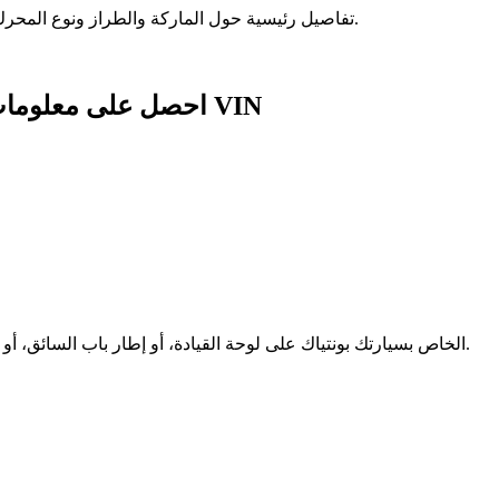
يوفر رقم تعريف السيارة (VIN) الخاص بسيارة Pontiac تفاصيل رئيسية حول الماركة والطراز ونوع المحرك وسنة الإنتاج.
احصل على معلومات شاملة عن سيارة بونتياك مع فك تشفير رقم VIN
حدد موقع رقم تعريف السيارة (VIN) الخاص بسيارتك بونتياك على لوحة القيادة، أو إطار باب السائق، أو داخل مستندات تسجيل السيارة.