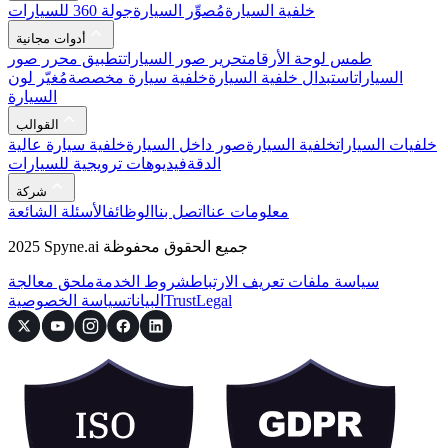
خلفية السيارة
مُصوِّر السيارة
جولة 360 للسيارات
أدوات مجانية
طمس لوحة الأرقام
تحرير صور السيارات
تطبيق محرر صور
السيارات
استبدال خلفية السيارة
خلفية سيارة مخصصة
مُغيّر لون
السيارة
القوالب
خلفيات السيارات
خلفية السيارة
صور داخل السيارة
خلفية سيارة عالية
الدقة
فيديوهات ترويجية للسيارات
شركة
معلومات عنا
اتصل بنا
الوظائف
الأسئلة الشائعة
2025 Spyne.ai جميع الحقوق محفوظة
سياسة ملفات تعريف الارتباط
شروط الخدمة
ملحق معالجة
Legal
Trust
البيانات
سياسة الخصوصية