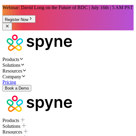
Webinar: David Long on the Future of BDC | July 16th | 5 AM PST
Register Now
Products
Solutions
Resources
Company
Pricing
Book a Demo
Products
Solutions
Resources