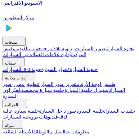
الاستوديو الافتراضي
مركز المطورين
منتجات
تجارة السيارات
تصوير السيارات بزاوية 360 درجة
جولة بالفيديو
مفتش
المركبات
إدارة علاقات العملاء في السيارات
سمات
خلفية السيارة
مُصوِّر السيارة
جولة 360 للسيارات
أدوات مجانية
طمس لوحة الأرقام
تحرير صور السيارات
تطبيق محرر صور
السيارات
استبدال خلفية السيارة
خلفية سيارة مخصصة
مُغيّر لون
السيارة
القوالب
خلفيات السيارات
خلفية السيارة
صور داخل السيارة
خلفية سيارة عالية
الدقة
فيديوهات ترويجية للسيارات
شركة
معلومات عنا
اتصل بنا
الوظائف
الأسئلة الشائعة