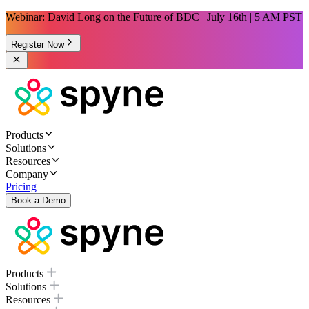
Webinar: David Long on the Future of BDC | July 16th | 5 AM PST
Register Now
Products
Solutions
Resources
Company
Pricing
Book a Demo
Products
Solutions
Resources