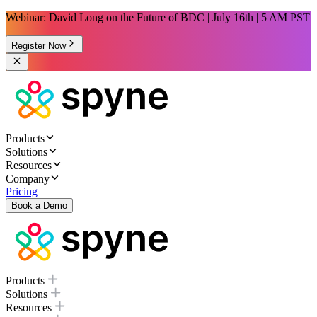
Webinar: David Long on the Future of BDC | July 16th | 5 AM PST
Register Now
Products
Solutions
Resources
Company
Pricing
Book a Demo
Products
Solutions
Resources