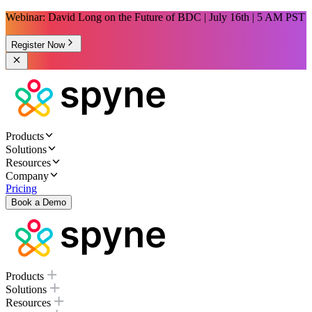
Webinar: David Long on the Future of BDC | July 16th | 5 AM PST
Register Now
Products
Solutions
Resources
Company
Pricing
Book a Demo
Products
Solutions
Resources