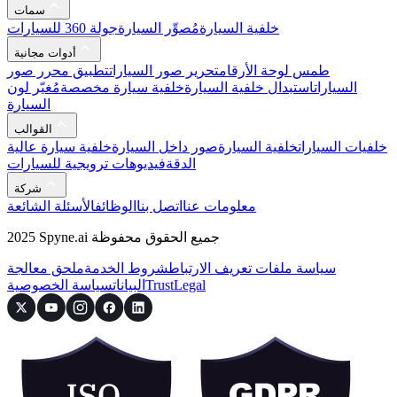
سمات
خلفية السيارة
مُصوِّر السيارة
جولة 360 للسيارات
أدوات مجانية
طمس لوحة الأرقام
تحرير صور السيارات
تطبيق محرر صور
السيارات
استبدال خلفية السيارة
خلفية سيارة مخصصة
مُغيّر لون
السيارة
القوالب
خلفيات السيارات
خلفية السيارة
صور داخل السيارة
خلفية سيارة عالية
الدقة
فيديوهات ترويجية للسيارات
شركة
معلومات عنا
اتصل بنا
الوظائف
الأسئلة الشائعة
2025 Spyne.ai جميع الحقوق محفوظة
سياسة ملفات تعريف الارتباط
شروط الخدمة
ملحق معالجة
Legal
Trust
البيانات
سياسة الخصوصية