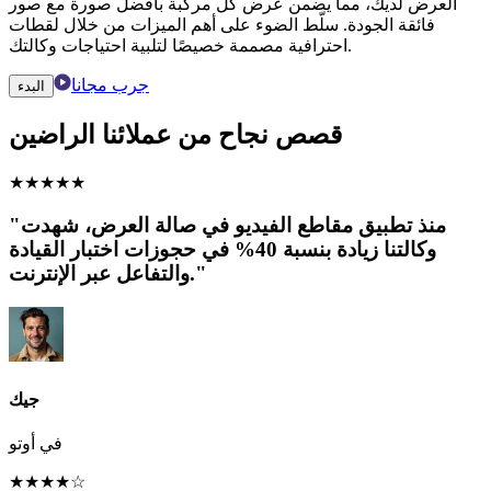
العرض لديك، مما يضمن عرض كل مركبة بأفضل صورة مع صور
فائقة الجودة. سلّط الضوء على أهم الميزات من خلال لقطات
احترافية مصممة خصيصًا لتلبية احتياجات وكالتك.
جرب مجانا
البدء
قصص نجاح من عملائنا الراضين
★
★
★
★
★
"منذ تطبيق مقاطع الفيديو في صالة العرض، شهدت
وكالتنا زيادة بنسبة 40% في حجوزات اختبار القيادة
والتفاعل عبر الإنترنت."
جيك
في أوتو
★
★
★
★
☆