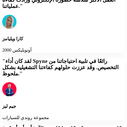
عملياتنا."
كارا ويليامز
أوتوبليكس 2000
"لقد كان أداء Spyne رائعًا في تلبية احتياجاتنا من
التخصيص. وقد عززت حلولهم كفاءتنا التشغيلية بشكل
ملحوظ."
جيم ليز
مجموعة روندي للسيارات