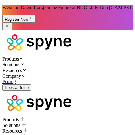
Webinar: David Long on the Future of BDC | July 16th | 5 AM PST
Register Now
Products
Solutions
Resources
Company
Pricing
Book a Demo
Products
Solutions
Resources