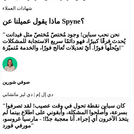
شهادات العملاء
ماذا يقول عميلنا عن Spyne؟
"نحن نحب سباين! وجود مُختصّ مُختصّ مثل فيدانت
يُحدث فرقًا كبيرًا، فهو دائمًا سريع الاستجابة للمشكلات
ويُحلّها فورًا. أيّ تعديلات تُعالج فورًا، والخدمة مُتميّزة!"
صوفي شورين
دي إل إم | دي ليز ماتشابي
"كان سباين نقطة تحول في وقت عصيب! لقد تصرفوا
بسرعة، وأصلحوا المشكلة، وأبقوني على اطلاع بينما لم
يتخذ الآخرون أي إجراء. أنا معجبة جدًا! - مارسيا غروسو،
مورفي فورد"