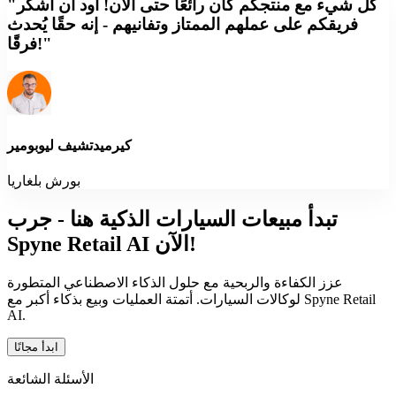
"كل شيء مع منتجكم كان رائعًا حتى الآن! أود أن أشكر
فريقكم على عملهم الممتاز وتفانيهم - إنه حقًا يُحدث
فرقًا!"
كيرميدتشيف ليوبومير
بورش بلغاريا
تبدأ مبيعات السيارات الذكية هنا - جرب
Spyne Retail AI الآن!
عزز الكفاءة والربحية مع حلول الذكاء الاصطناعي المتطورة
لوكالات السيارات. أتمتة العمليات وبيع بذكاء أكبر مع Spyne Retail
AI.
ابدأ مجانًا
الأسئلة الشائعة