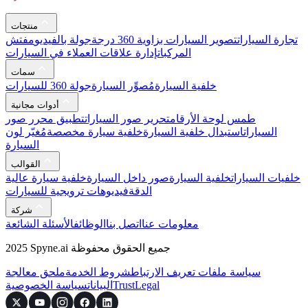
منتجات
تجارة السيارات
تصوير السيارات بزاوية 360 درجة
جولة بالفيديو
مفتش
المركبات
إدارة علاقات العملاء في السيارات
سمات
خلفية السيارة
مُصوِّر السيارة
جولة 360 للسيارات
أدوات مجانية
طمس لوحة الأرقام
تحرير صور السيارات
تطبيق محرر صور
السيارات
استبدال خلفية السيارة
خلفية سيارة مخصصة
مُغيّر لون
السيارة
القوالب
خلفيات السيارات
خلفية السيارة
صور داخل السيارة
خلفية سيارة عالية
الدقة
فيديوهات ترويجية للسيارات
شركة
معلومات عنا
اتصل بنا
الوظائف
الأسئلة الشائعة
2025 Spyne.ai جميع الحقوق محفوظة
سياسة ملفات تعريف الارتباط
شروط الخدمة
ملحق معالجة
Legal
Trust
البيانات
سياسة الخصوصية