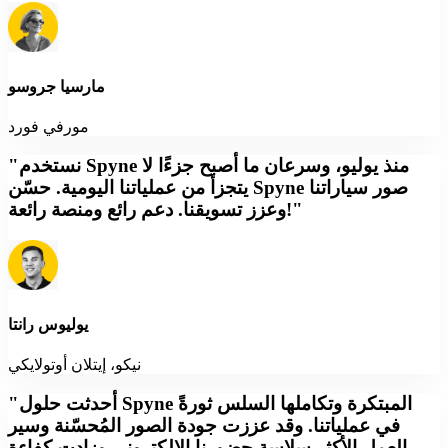
مارسيا جروسو
مورفي فورد
"نستخدم Spyne منذ يوليو، وسرعان ما أصبح جزءًا لا
يتجزأ من عملياتنا اليومية. حسّن Spyne صور سياراتنا
وعزز تسويقنا. دعم رائع ومنصة رائعة!"
يوليوس رانتا
نيكو، إيتلان أوتولايكي
"أحدثت حلول Spyne المبتكرة وتكاملها السلس ثورةً
في عملياتنا. وقد عززت جودة الصور المُحسّنة وسير
العمل الأكثر سلاسة حضورنا الإلكتروني وزادت كفاءة