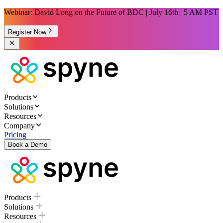
Webinar: David Long on the Future of BDC | July 16th | 5 AM PST
Register Now
Products
Solutions
Resources
Company
Pricing
Book a Demo
Products
Solutions
Resources