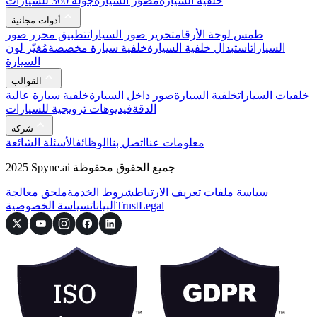
خلفية السيارة
مُصوِّر السيارة
جولة 360 للسيارات
أدوات مجانية
طمس لوحة الأرقام
تحرير صور السيارات
تطبيق محرر صور
السيارات
استبدال خلفية السيارة
خلفية سيارة مخصصة
مُغيّر لون
السيارة
القوالب
خلفيات السيارات
خلفية السيارة
صور داخل السيارة
خلفية سيارة عالية
الدقة
فيديوهات ترويجية للسيارات
شركة
معلومات عنا
اتصل بنا
الوظائف
الأسئلة الشائعة
2025 Spyne.ai جميع الحقوق محفوظة
سياسة ملفات تعريف الارتباط
شروط الخدمة
ملحق معالجة
Legal
Trust
البيانات
سياسة الخصوصية