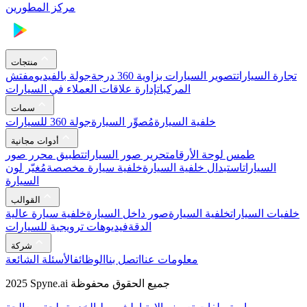
مركز المطورين
منتجات
تجارة السيارات
تصوير السيارات بزاوية 360 درجة
جولة بالفيديو
مفتش
المركبات
إدارة علاقات العملاء في السيارات
سمات
خلفية السيارة
مُصوِّر السيارة
جولة 360 للسيارات
أدوات مجانية
طمس لوحة الأرقام
تحرير صور السيارات
تطبيق محرر صور
السيارات
استبدال خلفية السيارة
خلفية سيارة مخصصة
مُغيّر لون
السيارة
القوالب
خلفيات السيارات
خلفية السيارة
صور داخل السيارة
خلفية سيارة عالية
الدقة
فيديوهات ترويجية للسيارات
شركة
معلومات عنا
اتصل بنا
الوظائف
الأسئلة الشائعة
2025 Spyne.ai جميع الحقوق محفوظة