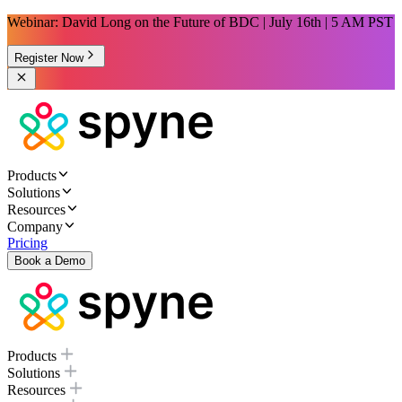
Webinar: David Long on the Future of BDC | July 16th | 5 AM PST
Register Now
Products
Solutions
Resources
Company
Pricing
Book a Demo
Products
Solutions
Resources