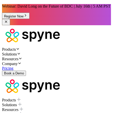
Webinar: David Long on the Future of BDC | July 16th | 5 AM PST
Register Now
Products
Solutions
Resources
Company
Pricing
Book a Demo
Products
Solutions
Resources