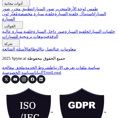
أدوات مجانية
طمس لوحة الأرقام
تحرير صور السيارات
تطبيق محرر صور
السيارات
استبدال خلفية السيارة
خلفية سيارة مخصصة
مُغيّر لون
السيارة
القوالب
خلفيات السيارات
خلفية السيارة
صور داخل السيارة
خلفية سيارة عالية
الدقة
فيديوهات ترويجية للسيارات
شركة
معلومات عنا
اتصل بنا
الوظائف
الأسئلة الشائعة
2025 Spyne.ai جميع الحقوق محفوظة
سياسة ملفات تعريف الارتباط
شروط الخدمة
ملحق معالجة
Legal
Trust
البيانات
سياسة الخصوصية