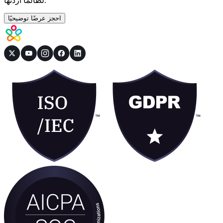
لطالما أردتها.
احجز عرضًا توضيحيًا