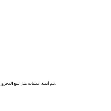
تتم أتمتة عمليات مثل تتبع المخزون ومراقبة المبيعات وإعادة الطلب لتحقيق أقصى قدر من الكفاءة. ركّز على المبيعات وتفاعل العملاء في آنٍ واحد مع التتبع التلقائي للمخزون.