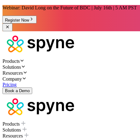
Webinar: David Long on the Future of BDC | July 16th | 5 AM PST
Register Now
Products
Solutions
Resources
Company
Pricing
Book a Demo
Products
Solutions
Resources