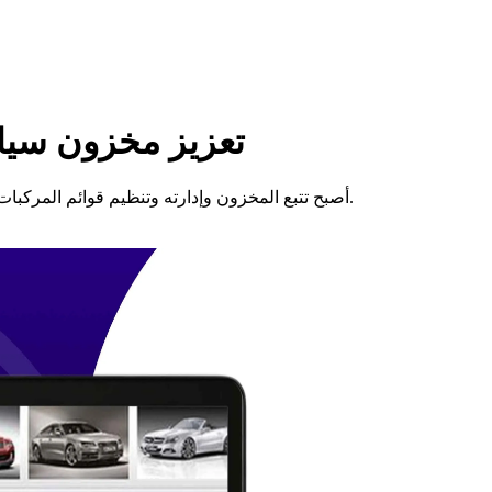
تعزيز مخزون سيارت
أصبح تتبع المخزون وإدارته وتنظيم قوائم المركبات أمرًا سهلاً. حلولنا لإدارة القوائم تُحسّن العمليات وتضمن أقصى ربحية.