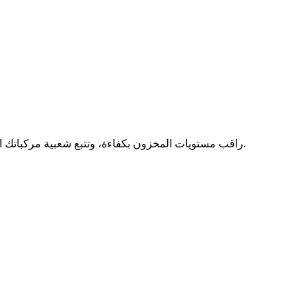
راقب مستويات المخزون بكفاءة، وتتبع شعبية مركباتك المعروضة، وحدد متى تحتاج إلى إعادة طلبها. تجنب تكديس السيارات القديمة أو نقص السيارات المطلوبة بكثرة من خلال التحديثات المباشرة.