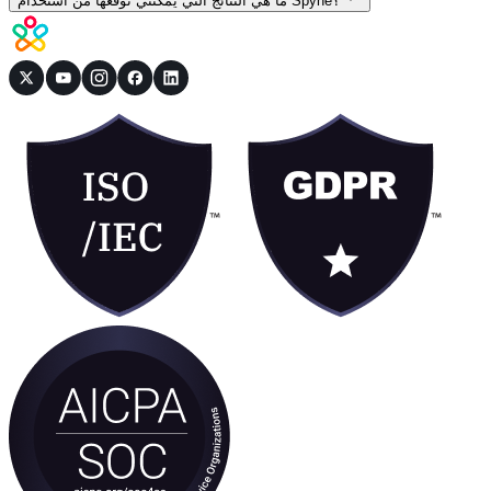
ما هي النتائج التي يمكنني توقعها من استخدام Spyne؟