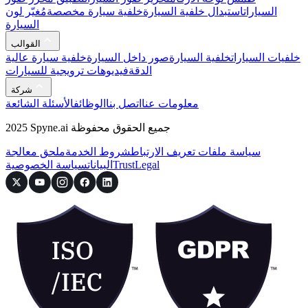
السيارات
استبدال خلفية السيارة
خلفية سيارة مخصصة
مُغيّر لون
السيارة
القوالب
خلفيات السيارات
خلفية السيارة
صور داخل السيارة
خلفية سيارة عالية
الدقة
فيديوهات ترويجية للسيارات
شركة
معلومات عنا
اتصل بنا
الوظائف
الأسئلة الشائعة
2025 Spyne.ai جميع الحقوق محفوظة
سياسة ملفات تعريف الارتباط
شروط الخدمة
ملحق معالجة
Legal
Trust
البيانات
سياسة الخصوصية