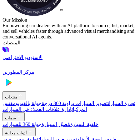
Our Mission
Empowering car dealers with an AI platform to source, list, market,
and sell vehicles faster through advanced visual merchandising and
conversational AI agents.
المنصات
الاستوديو الافتراضي
مركز المطورين
منتجات
تجارة السيارات
تصوير السيارات بزاوية 360 درجة
جولة بالفيديو
مفتش
المركبات
إدارة علاقات العملاء في السيارات
سمات
خلفية السيارة
مُصوِّر السيارة
جولة 360 للسيارات
أدوات مجانية
طمس لوحة الأرقام
تحرير صور السيارات
تطبيق محرر صور