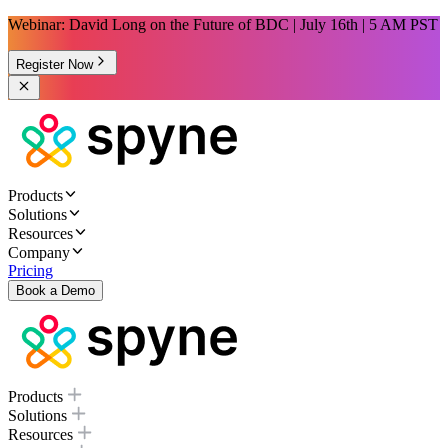
Webinar: David Long on the Future of BDC | July 16th | 5 AM PST
Register Now
Products
Solutions
Resources
Company
Pricing
Book a Demo
Products
Solutions
Resources