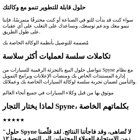
حلول قابلة للتطوير تنمو مع وكالتك
سواء كنت قد بدأت للتو في الصناعة أو كنت محترفًا متمرسًا، فإننا
ننمو معك وندعم توسعك، ونساعدك على التغلب على أي عقبات
على طول الطريق.
مُصممة للتوصيل بأنظمة الوكالة الخاصة بك
تكاملات سلسة لعمليات أكثر سلاسة
تتواصل حلول البيع بالتجزئة الرقمية للسيارات من Spyne مع نظام
إدارة المستندات الخاص بك ومنصات الإعلانات وبرامج التمويل
والتأمين لضمان تجربة سلسة لوكالة السيارات الخاصة بك وعملائك.
موثوق بها من قبل وكلاء السيارات في جميع أنحاء العالم
لماذا يختار التجار Spyne، بكلماتهم الخاصة
★
★
★
★
★
"حلول Spyne لا تُضاهى، وقد فاجأتنا النتائج. لقد قلّصنا
زمن الاستجابة للعملاء المحتملين إلى النصف، وبِعنا ١٢