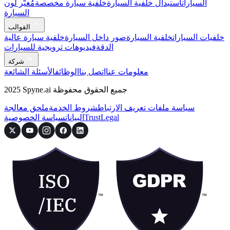
السيارات
استبدال خلفية السيارة
خلفية سيارة مخصصة
مُغيّر لون
السيارة
القوالب
خلفيات السيارات
خلفية السيارة
صور داخل السيارة
خلفية سيارة عالية
الدقة
فيديوهات ترويجية للسيارات
شركة
معلومات عنا
اتصل بنا
الوظائف
الأسئلة الشائعة
2025 Spyne.ai جميع الحقوق محفوظة
سياسة ملفات تعريف الارتباط
شروط الخدمة
ملحق معالجة
Legal
Trust
البيانات
سياسة الخصوصية