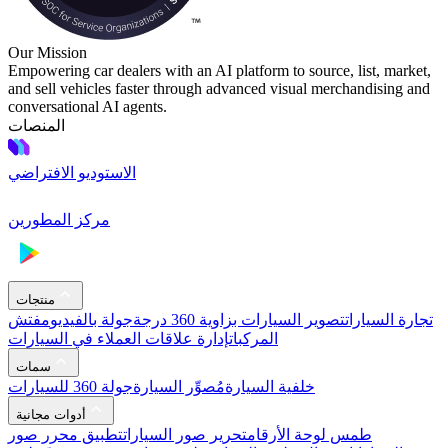
Our Mission
Empowering car dealers with an AI platform to source, list, market,
and sell vehicles faster through advanced visual merchandising and
conversational AI agents.
المنصات
الاستوديو الافتراضي
مركز المطورين
منتجات
تجارة السيارات
تصوير السيارات بزاوية 360 درجة
جولة بالفيديو
مفتش
المركبات
إدارة علاقات العملاء في السيارات
سمات
خلفية السيارة
مُصوِّر السيارة
جولة 360 للسيارات
أدوات مجانية
طمس لوحة الأرقام
تحرير صور السيارات
تطبيق محرر صور