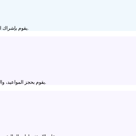
يقوم بإشراك المشترين وتأهيلهم ودفعهم نحو تجارب القيادة والتمويل بشكل مستقل.
يقوم بحجز المواعيد، والرد على الفور، ويحافظ على خط الأنابيب الخاص بك ممتلئًا ليلًا أو نهارًا.