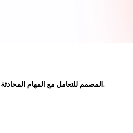
لإلقاء نظرة أولى حصرية على Vini AI، المصمم للتعامل مع المهام المحادثة والتشغيلية للوكلاء بسلاسة.