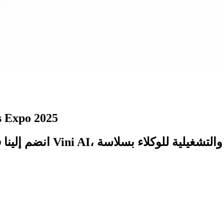
تعرف على Spyne في معر
انضم إلينا 