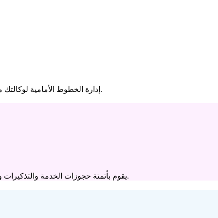
تتولى Vini إدارة الخطوط الأمامية لوكالتك من خلال أتمتة تفاعلات العملاء وتقديم تجارب ذكية وسلسة.
يقوم بأتمتة حجوزات الخدمة والتذكيرات وعمليات البيع الإضافية للحفاظ على أقسامك ممتلئة والعملاء العائدين.