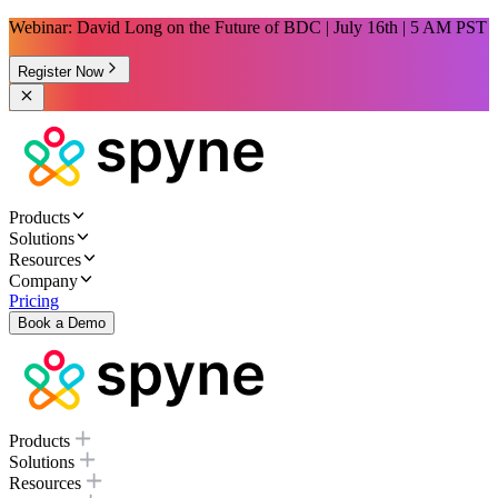
Webinar: David Long on the Future of BDC | July 16th | 5 AM PST
Register Now
Products
Solutions
Resources
Company
Pricing
Book a Demo
Products
Solutions
Resources