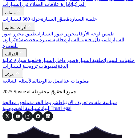
المركبات
إدارة علاقات العملاء في السيارات
سمات
خلفية السيارة
مُصوِّر السيارة
جولة 360 للسيارات
أدوات مجانية
طمس لوحة الأرقام
تحرير صور السيارات
تطبيق محرر صور
السيارات
استبدال خلفية السيارة
خلفية سيارة مخصصة
مُغيّر لون
السيارة
القوالب
خلفيات السيارات
خلفية السيارة
صور داخل السيارة
خلفية سيارة عالية
الدقة
فيديوهات ترويجية للسيارات
شركة
معلومات عنا
اتصل بنا
الوظائف
الأسئلة الشائعة
2025 Spyne.ai جميع الحقوق محفوظة
سياسة ملفات تعريف الارتباط
شروط الخدمة
ملحق معالجة
Legal
Trust
البيانات
سياسة الخصوصية