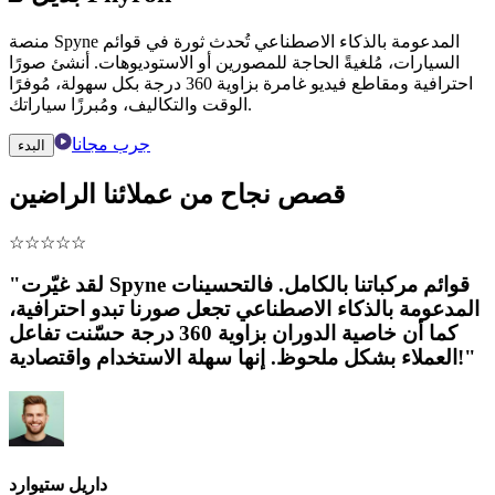
منصة Spyne المدعومة بالذكاء الاصطناعي تُحدث ثورة في قوائم
السيارات، مُلغيةً الحاجة للمصورين أو الاستوديوهات. أنشئ صورًا
احترافية ومقاطع فيديو غامرة بزاوية 360 درجة بكل سهولة، مُوفرًا
الوقت والتكاليف، ومُبرزًا سياراتك.
جرب مجانا
البدء
قصص نجاح من عملائنا الراضين
☆
☆
☆
☆
☆
"لقد غيّرت Spyne قوائم مركباتنا بالكامل. فالتحسينات
المدعومة بالذكاء الاصطناعي تجعل صورنا تبدو احترافية،
كما أن خاصية الدوران بزاوية 360 درجة حسّنت تفاعل
العملاء بشكل ملحوظ. إنها سهلة الاستخدام واقتصادية!"
داريل ستيوارد