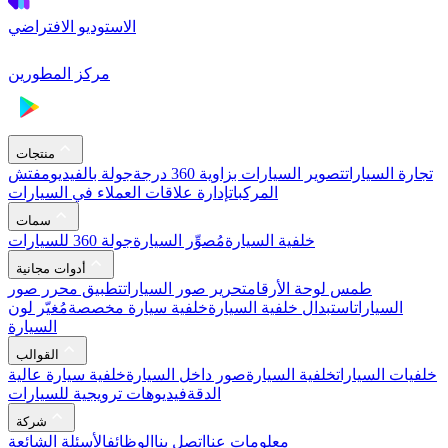
الاستوديو الافتراضي
مركز المطورين
منتجات
تجارة السيارات
تصوير السيارات بزاوية 360 درجة
جولة بالفيديو
مفتش
المركبات
إدارة علاقات العملاء في السيارات
سمات
خلفية السيارة
مُصوِّر السيارة
جولة 360 للسيارات
أدوات مجانية
طمس لوحة الأرقام
تحرير صور السيارات
تطبيق محرر صور
السيارات
استبدال خلفية السيارة
خلفية سيارة مخصصة
مُغيّر لون
السيارة
القوالب
خلفيات السيارات
خلفية السيارة
صور داخل السيارة
خلفية سيارة عالية
الدقة
فيديوهات ترويجية للسيارات
شركة
معلومات عنا
اتصل بنا
الوظائف
الأسئلة الشائعة