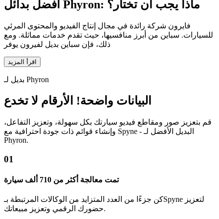
أفضل بدائل Phyron: ماذا يجب أن تختار؟
فايرون شركة رائدة في مجال إنتاج الفيديو والمحتوى المرئي
للسيارات. سباين من أبرز منافسيها، حيث تقدم خدمات مماثلة. ومع
ذلك، فإن سباين بديل لفيرون يوفر
اقرأ المزيد
بديل لـ Phyron
البيانات واضحة! الأرقام لا تخدع
قم بتعزيز صور ومقاطع فيديو سيارتك بكل سهولة، وتعزيز التفاعل،
وإنشاء قوائم ذات جودة احترافية مع Spyne - البديل الأفضل لـ
Phyron.
01
تمت معالجة أكثر من 710 ألف سيارة
كن جزءًا من العدد المتزايد من الوكالات المرتبطة بـSpyne لتعزيز
حضورك الرقمي وتعزيز مبيعاتك.