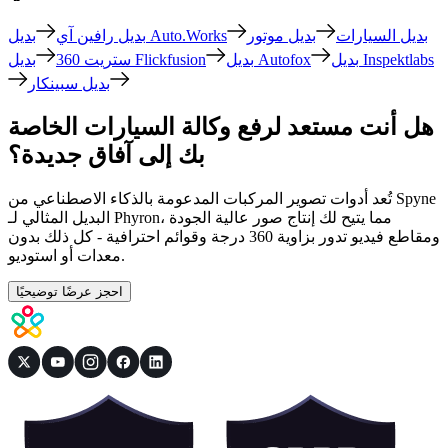
بديل السيارات
بديل موتور
بديل Auto.Works
بديل رافين آي
بديل Inspektlabs
بديل Autofox
بديل Flickfusion
ستريت 360
بديل سبينكار
هل أنت مستعد لرفع وكالة السيارات الخاصة
بك إلى آفاق جديدة؟
تُعد أدوات تصوير المركبات المدعومة بالذكاء الاصطناعي من Spyne
البديل المثالي لـ Phyron، مما يتيح لك إنتاج صور عالية الجودة
ومقاطع فيديو تدور بزاوية 360 درجة وقوائم احترافية - كل ذلك بدون
معدات أو استوديو.
احجز عرضًا توضيحيًا