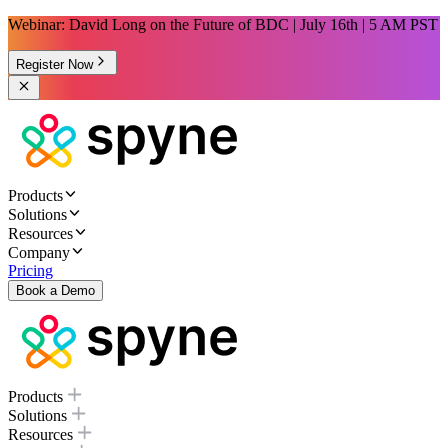
Webinar: David Long on the Future of BDC | July 16th | 5 AM PST
Register Now
Products
Solutions
Resources
Company
Pricing
Book a Demo
Products
Solutions
Resources