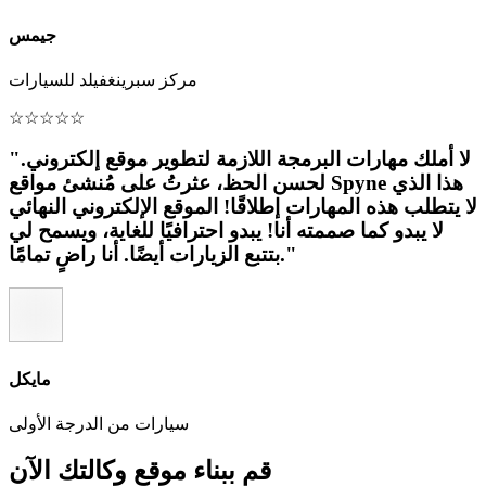
جيمس
مركز سبرينغفيلد للسيارات
☆
☆
☆
☆
☆
"لا أملك مهارات البرمجة اللازمة لتطوير موقع إلكتروني.
لحسن الحظ، عثرتُ على مُنشئ مواقع Spyne هذا الذي
لا يتطلب هذه المهارات إطلاقًا! الموقع الإلكتروني النهائي
لا يبدو كما صممته أنا! يبدو احترافيًا للغاية، ويسمح لي
بتتبع الزيارات أيضًا. أنا راضٍ تمامًا."
مايكل
سيارات من الدرجة الأولى
قم ببناء موقع وكالتك الآن