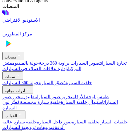
conversational AI agents.
المنصات
الاستوديو الافتراضي
مركز المطورين
منتجات
تجارة السيارات
تصوير السيارات بزاوية 360 درجة
جولة بالفيديو
مفتش
المركبات
إدارة علاقات العملاء في السيارات
سمات
خلفية السيارة
مُصوِّر السيارة
جولة 360 للسيارات
أدوات مجانية
طمس لوحة الأرقام
تحرير صور السيارات
تطبيق محرر صور
السيارات
استبدال خلفية السيارة
خلفية سيارة مخصصة
مُغيّر لون
السيارة
القوالب
خلفيات السيارات
خلفية السيارة
صور داخل السيارة
خلفية سيارة عالية
الدقة
فيديوهات ترويجية للسيارات