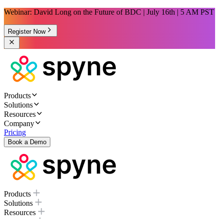
Webinar: David Long on the Future of BDC | July 16th | 5 AM PST
Register Now
Products
Solutions
Resources
Company
Pricing
Book a Demo
Products
Solutions
Resources