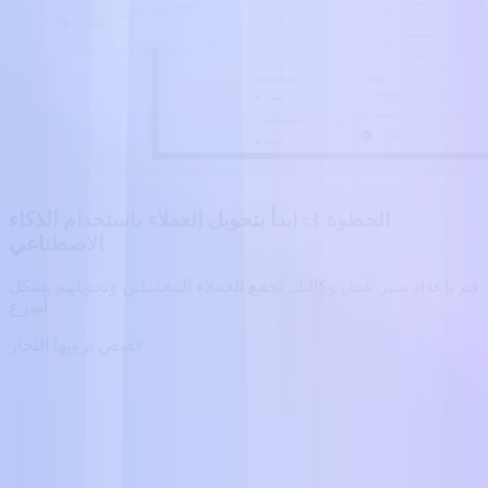
الخطوة 3: ابدأ بتحويل العملاء باستخدام الذكاء
الاصطناعي
قم بإعداد سير عمل وكالتك لجمع العملاء المحتملين وتحويلهم بشكل
أسرع.
قصص يرويها التجار