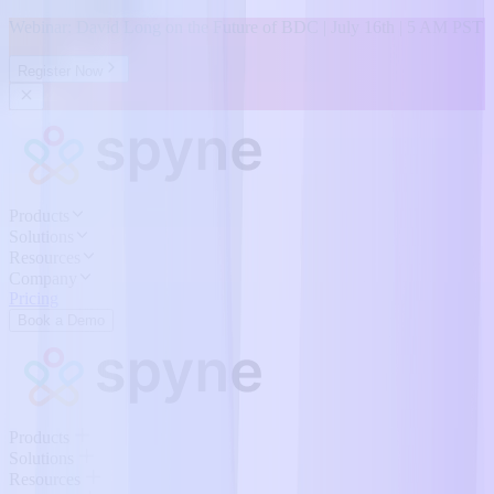
Webinar: David Long on the Future of BDC | July 16th | 5 AM PST
Register Now
Products
Solutions
Resources
Company
Pricing
Book a Demo
Products
Solutions
Resources