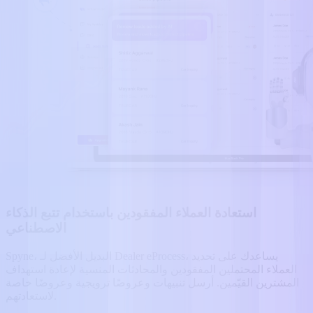
استعادة العملاء المفقودين باستخدام تتبع الذكاء
الاصطناعي
Spyne، البديل الأفضل لـ Dealer eProcess، يساعدك على تحديد
العملاء المحتملين المفقودين والمحادثات المنسية لإعادة استهداف
المشترين القيّمين. أرسل تنبيهات وعروضًا ترويجية وعروضًا خاصة
لاستعادتهم.