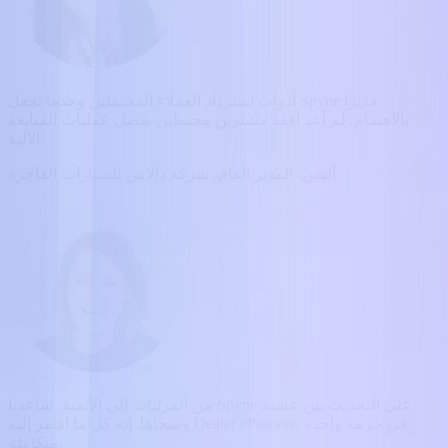
أدوات استرداد العملاء المحتملين وحدها تجعل Spyne جديرًا
بالاهتمام. لم أعد أفقد مشترين محتملين بفضل عمليات المتابعة
الآلية.
أليس، المدير العام، شركة دالاس للسيارات الفاخرة
من المرئيات إلى الأتمتة، ساعدنا Spyne على التحديث بين عشية
وضحاها. إنه كل ما افتقر إليه Dealer eProcess، في حزمة واحدة
متكاملة.