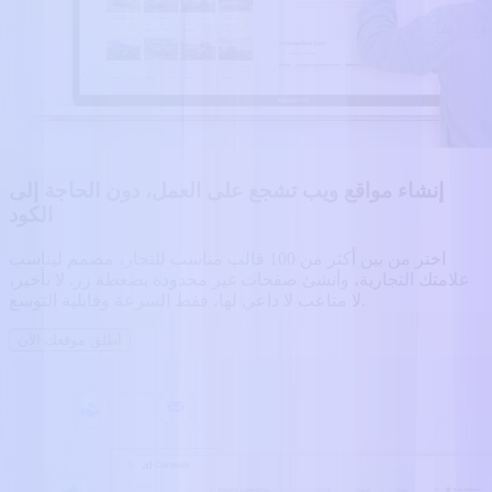
إنشاء مواقع ويب تشجع على العمل، دون الحاجة إلى
الكود
اختر من بين أكثر من 100 قالب مناسب للتجار، مصمم ليناسب
علامتك التجارية، وأنشئ صفحات غير محدودة بضغطة زر. لا تأخير،
لا متاعب لا داعي لها، فقط السرعة وقابلية التوسع.
أطلق موقعك الآن