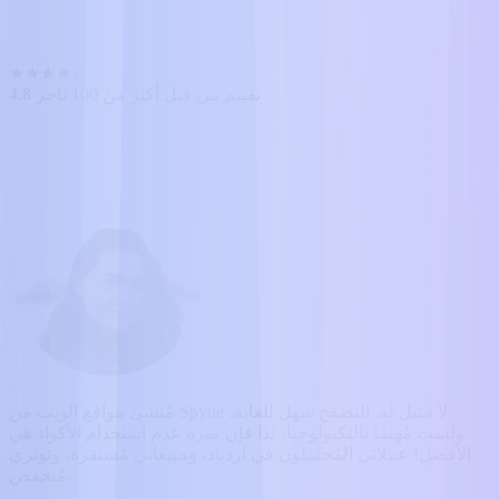
★
★
★
★
☆
تقييم من قبل أكثر من 100 تاجر
4.8
مُنشئ مواقع الويب من Spyne لا مثيل له. التصفح سهل للغاية،
ولست مُهتمًا بالتكنولوجيا، لذا فإن ميزة عدم استخدام الأكواد هي
الأفضل! عملائي المُحتملون في ازدياد، ومبيعاتي مُستقرة، وتوتري
مُنخفض.