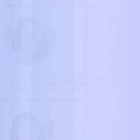
كريستين، مالكة وكالة، ديترويت بريميوم موتورز
أنا مندهش من سهولة استخدام لوحة التحكم وسرعتها. مع هذا الكم
من التقنيات، كنت أتوقع بطء الخوادم وتعطل البرامج، لكنني لم
أواجه أي شيء مماثل حتى الآن. أنصح به بشدة.
مريم، تاجر سيارات مستعملة، شركة هيفي ميتال أوتو