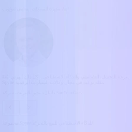
لينا، مديرة المبيعات، ميامي موتورز
سرعة التحميل، التصاميم، والذكاء الاصطناعي... كل ذلك أبهرني. يُعدّ
Spyne نقلة نوعية في مجال وكالات السيارات الرقمية.
دانيال، مدير الإنترنت، شركة SanFran Cars
مجموعة Spyne للذكاء الاصطناعي للبيع بالتجزئة