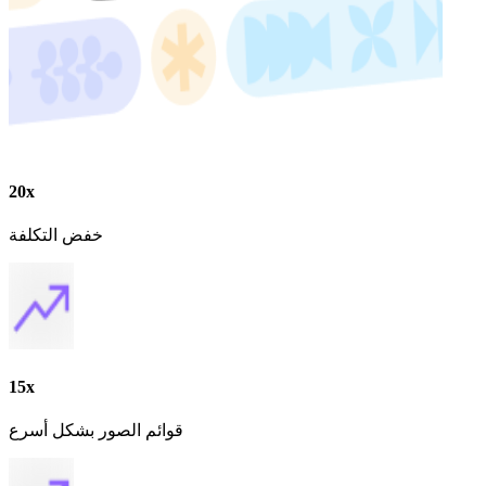
20x
خفض التكلفة
15x
قوائم الصور بشكل أسرع