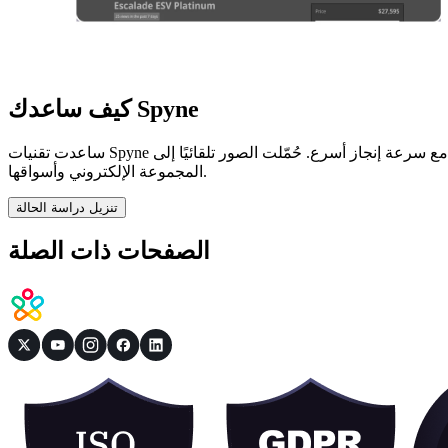
كيف ساعدك Spyne
ساعدت تقنيات Spyne المُحسّنة بالذكاء الاصطناعي ومراقبة الجودة الدقيقة مجموعة الوكالات على بناء هوية تجارية متسقة مع سرعة إنجاز أسرع. حُمّلت الصور تلقائيًا إلى vAuto، ثم وُزّعت على موقع
المجموعة الإلكتروني وأسواقها.
تنزيل دراسة الحالة
الصفحات ذات الصلة