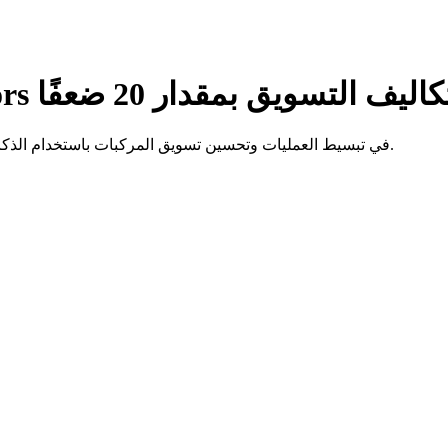
Spyne Royal F تخفض تكاليف التسويق بمقدار 20 ضعفًا
كيف ساعد Spyne شركة Royal Family Motors في تبسيط العمليات وتحسين تسويق المركبات باستخدام الذكاء الاصطناعي والأتمتة.