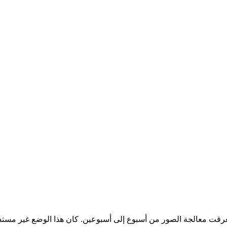
 مركبة حوالي 80 دولارًا أمريكيًا، واستغرقت معالجة الصور من أسبوع إلى أسبوعين. كان