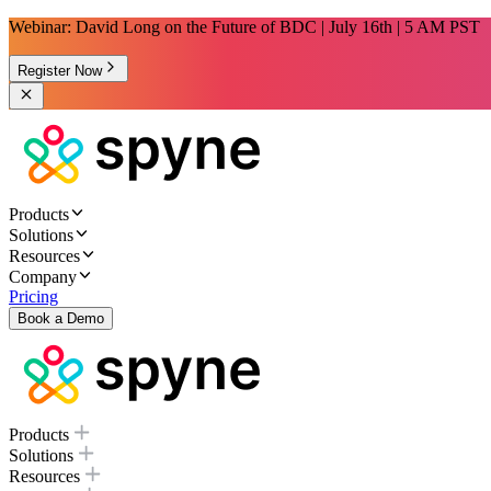
Webinar: David Long on the Future of BDC | July 16th | 5 AM PST
Register Now
Products
Solutions
Resources
Company
Pricing
Book a Demo
Products
Solutions
Resources