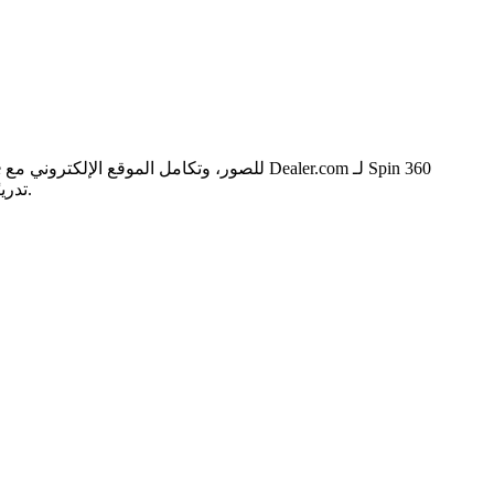
استيراد وتصدير مخزون الوكالة. كما قدمت Spyne تدريبًا متعمقًا على التطبيقات والتصوير الفوتوغرافي للحصول على صور متسقة وعالية الجودة.