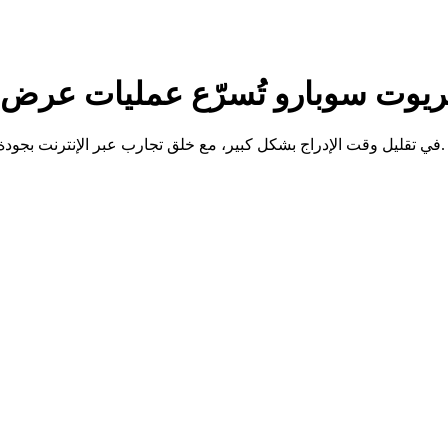
ريوت سوبارو تُسرّع عمليات عرض س
كيف ساعد Spyne شركة Patriot Subaru في تقليل وقت الإدراج بشكل كبير، مع خلق تجارب عبر الإنترنت بجودة عالية تضاهي صالات العرض.