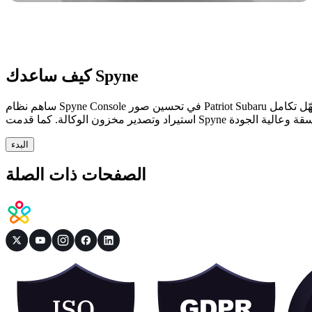
كيف ساعدك Spyne
ساهم نظام Spyne Console في تحسين صور Patriot Subaru المحسّنة بالذكاء الاصطناعي وإدارة الصور بسلاسة. يُسهّل تكامل FTP مع Vincue للصور، وتكامل الموقع الإلكتروني مع Dealer.com لـ Spin 360
البدء
الصفحات ذات الصلة