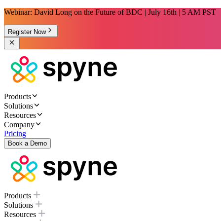
Webinar: David Long on the Future of BDC | July 16th | 5 AM PST
Register Now
Products
Solutions
Resources
Company
Pricing
Book a Demo
Products
Solutions
Resources